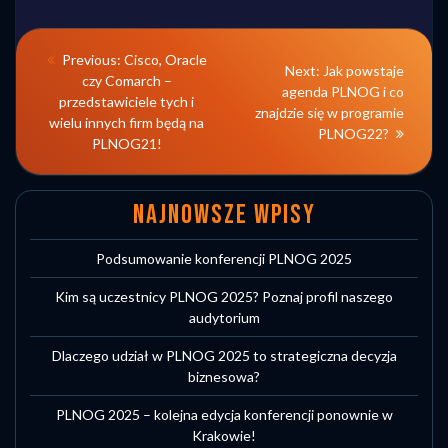
NAWIGACJA
Previous
Previous:
Cisco, Oracle
Next
Next:
Jak powstaje
post:
czy Comarch –
WPISU
post:
agenda PLNOG i co
przedstawiciele tych i
znajdzie się w programie
wielu innych firm będą na
PLNOG22?
PLNOG21!
NAJNOWSZE WPISY
Podsumowanie konferencji PLNOG 2025
Kim są uczestnicy PLNOG 2025? Poznaj profil naszego
audytorium
Dlaczego udział w PLNOG 2025 to strategiczna decyzja
biznesowa?
PLNOG 2025 – kolejna edycja konferencji ponownie w
Krakowie!