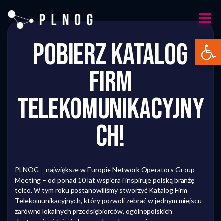
Skip
to
content
Otwórz 
POBIERZ KATALOG
FIRM
TELEKOMUNIKACYJNY
CH!
PLNOG – największe w Europie Network Operators Group
Meeting – od ponad 10 lat wspiera i inspiruje polską branżę
telco. W tym roku postanowiliśmy stworzyć Katalog Firm
Telekomunikacyjnych, który pozwoli zebrać w jednym miejscu
zarówno lokalnych przedsiębiorców, ogólnopolskich