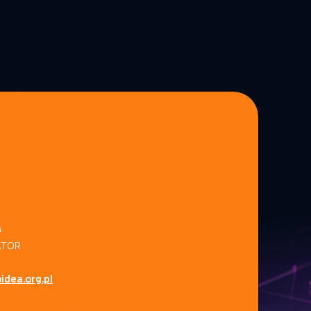
A
ATOR
dea.org.pl