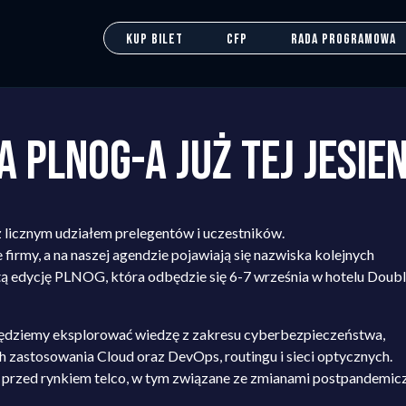
KUP BILET
CFP
RADA PROGRAMOWA
 PLNOG-A JUŻ TEJ JESIEN
licznym udziałem prelegentów i uczestników.
 firmy, a na naszej agendzie pojawiają się nazwiska kolejnych
ą edycję PLNOG, która odbędzie się 6-7 września w hotelu Doub
 będziemy eksplorować wiedzę z zakresu cyberbezpieczeństwa,
astosowania Cloud oraz DevOps, routingu i sieci optycznych.
ą przed rynkiem telco, w tym związane ze zmianami postpandemic