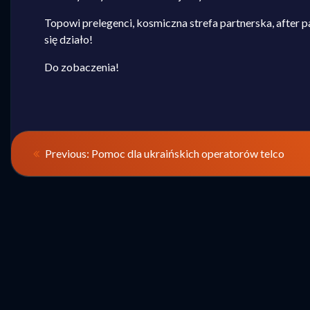
Topowi prelegenci, kosmiczna strefa partnerska, after 
się działo!
Do zobaczenia!
NAWIGACJ
Previous
Previous:
Pomoc dla ukraińskich operatorów telco
post:
WPISU