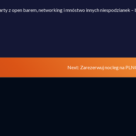
party z open barem, networking i mnóstwo innych niespodzianek – 
A
Next
Next:
Zarezerwuj nocleg na PL
post: