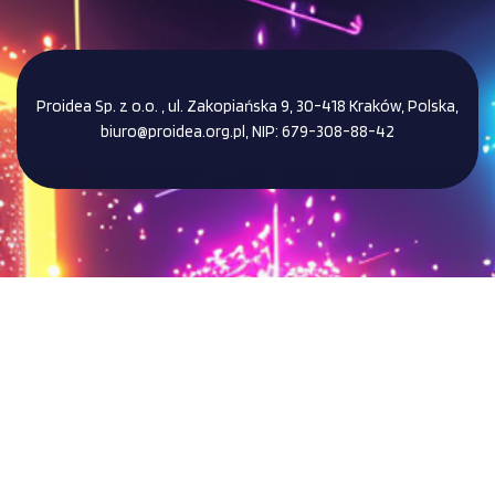
Proidea Sp. z o.o. , ul. Zakopiańska 9, 30-418 Kraków, Polska,
biuro@proidea.org.pl, NIP: 679-308-88-42